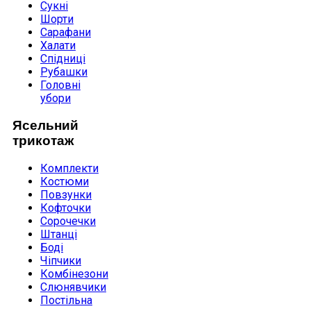
Сукні
Шорти
Сарафани
Халати
Спідниці
Рубашки
Головні
убори
Ясельний
трикотаж
Комплекти
Костюми
Повзунки
Кофточки
Сорочечки
Штанці
Боді
Чіпчики
Комбінезони
Слюнявчики
Постільна