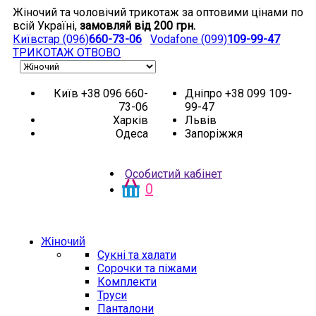
Жіночий та чоловічий трикотаж за оптовими цінами по
всій Україні,
замовляй від 200 грн.
Київстар (096)
660-73-06
Vodafone (099)
109-99-47
ТРИКОТАЖ
ОТВОВО
Київ
+38 096 660-
Дніпро
+38 099 109-
73-06
99-47
Харків
Львів
Одеса
Запоріжжя
Особистий кабінет
0
НОВИНКИ
АКЦІЯ
Жіночий
Сукні та халати
Сорочки та піжами
Комплекти
Труси
Панталони