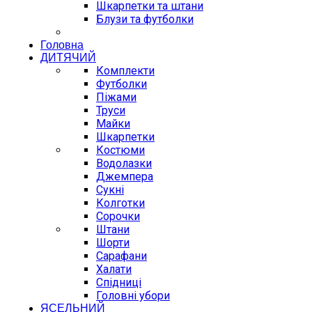
Шкарпетки та штани
Блузи та футболки
Головна
ДИТЯЧИЙ
Комплекти
Футболки
Піжами
Труси
Майки
Шкарпетки
Костюми
Водолазки
Джемпера
Сукні
Колготки
Сорочки
Штани
Шорти
Сарафани
Халати
Спідниці
Головні убори
ЯСЕЛЬНИЙ