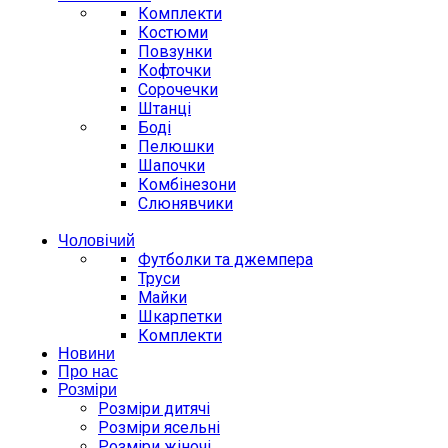
Комплекти
Костюми
Повзунки
Кофточки
Сорочечки
Штанці
Боді
Пелюшки
Шапочки
Комбінезони
Слюнявчики
Чоловічий
Футболки та джемпера
Труси
Майки
Шкарпетки
Комплекти
Новини
Про нас
Розміри
Розміри дитячі
Розміри ясельні
Розміри жіночі