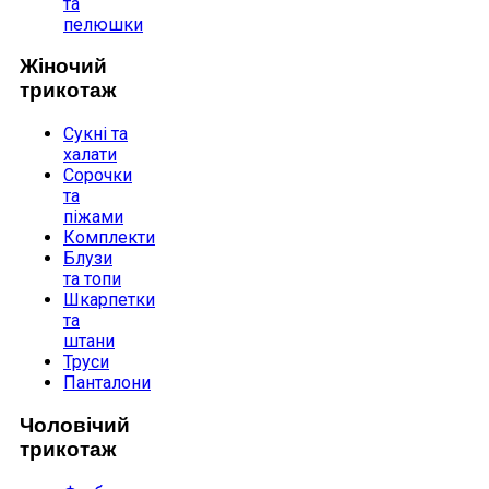
та
пелюшки
Жіночий
трикотаж
Сукні та
халати
Сорочки
та
піжами
Комплекти
Блузи
та топи
Шкарпетки
та
штани
Труси
Панталони
Чоловічий
трикотаж