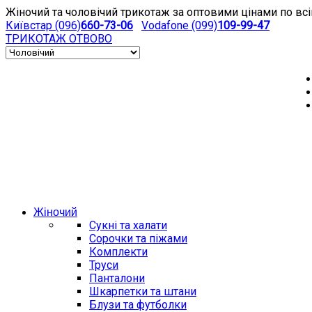
Жіночий та чоловічий трикотаж за оптовими цінами по всі
Київстар (096)
660-73-06
Vodafone (099)
109-99-47
ТРИКОТАЖ
ОТВОВО
Жіночий
Сукні та халати
Сорочки та піжами
Комплекти
Труси
Панталони
Шкарпетки та штани
Блузи та футболки