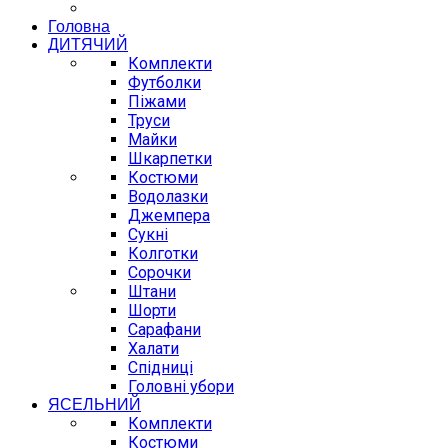
Головна
ДИТЯЧИЙ
Комплекти
Футболки
Піжами
Труси
Майки
Шкарпетки
Костюми
Водолазки
Джемпера
Сукні
Колготки
Сорочки
Штани
Шорти
Сарафани
Халати
Спідниці
Головні убори
ЯСЕЛЬНИЙ
Комплекти
Костюми