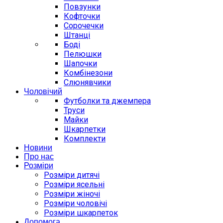
Повзунки
Кофточки
Сорочечки
Штанці
Боді
Пелюшки
Шапочки
Комбінезони
Слюнявчики
Чоловічий
Футболки та джемпера
Труси
Майки
Шкарпетки
Комплекти
Новини
Про нас
Розміри
Розміри дитячі
Розміри ясельні
Розміри жіночі
Розміри чоловічі
Розміри шкарпеток
Допомога