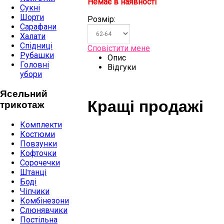
Немає в наявності
Сукні
Шорти
Розмір:
Сарафани
Халати
Спідниці
Сповістити мене
Рубашки
Опис
Головні
Відгуки
убори
Ясельний
Кращі продажі
трикотаж
Комплекти
Костюми
Повзунки
Кофточки
Сорочечки
Штанці
Боді
Чіпчики
Комбінезони
Слюнявчики
Постільна