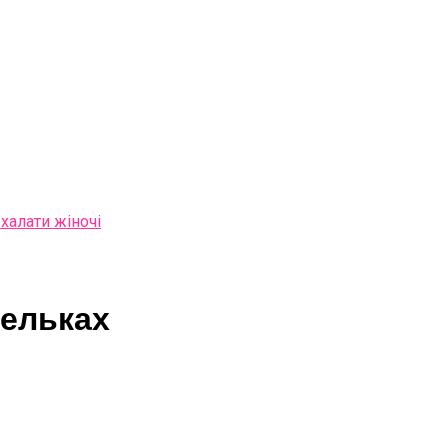
 халати жіночі
тельках