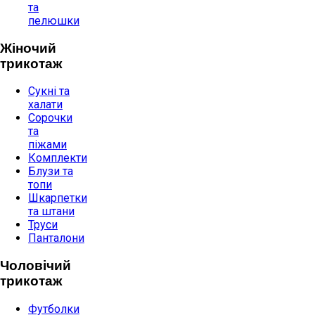
та
пелюшки
Жіночий
трикотаж
Сукні та
халати
Сорочки
та
піжами
Комплекти
Блузи та
топи
Шкарпетки
та штани
Труси
Панталони
Чоловічий
трикотаж
Футболки