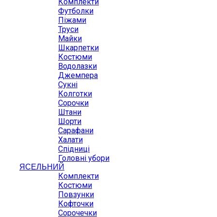
Комплекти
Футболки
Піжами
Труси
Майки
Шкарпетки
Костюми
Водолазки
Джемпера
Сукні
Колготки
Сорочки
Штани
Шорти
Сарафани
Халати
Спідниці
Головні убори
ЯСЕЛЬНИЙ
Комплекти
Костюми
Повзунки
Кофточки
Сорочечки