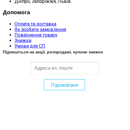
Дніпро, Запоріжжя, Львів
Допомога
Оплата та доставка
Як зробити замовлення
Повернення товару
Знижки
Умови для СП
Підпишіться на акції, розпродажі, купони знижок
Робіть замовлення на сайті без реєстрації або
Логін