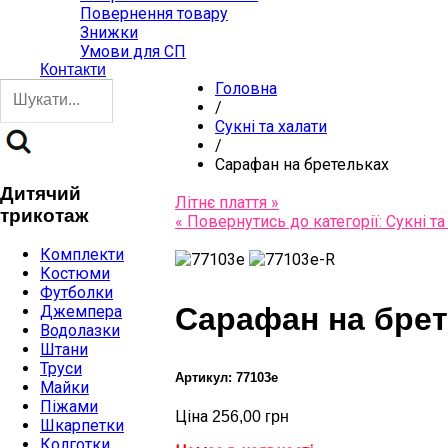
Повернення товару
Знижки
Умови для СП
Контакти
Головна
/
Сукні та халати
/
Сарафан на бретельках
Дитячий
Літнє плаття »
трикотаж
« Повернутись до категорії: Сукні та
Комплекти
Костюми
Футболки
Сарафан на бре
Джемпера
Водолазки
Штани
Труси
Артикул: 77103e
Майки
Піжами
Ціна
256,00 грн
Шкарпетки
Колготки