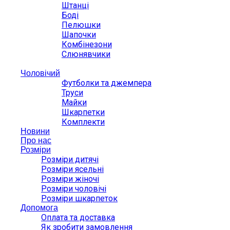
Штанці
Боді
Пелюшки
Шапочки
Комбінезони
Слюнявчики
Чоловічий
Футболки та джемпера
Труси
Майки
Шкарпетки
Комплекти
Новини
Про нас
Розміри
Розміри дитячі
Розміри ясельні
Розміри жіночі
Розміри чоловічі
Розміри шкарпеток
Допомога
Оплата та доставка
Як зробити замовлення