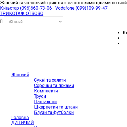
Жіночий та чоловічий трикотаж за оптовими цінами по всій
Київстар (096)
660-73-06
Vodafone (099)
109-99-47
ТРИКОТАЖ
ОТВОВО
К
Жіночий
Сукні та халати
Сорочки та піжами
Комплекти
Труси
Панталони
Шкарпетки та штани
Блузи та футболки
Головна
ДИТЯЧИЙ