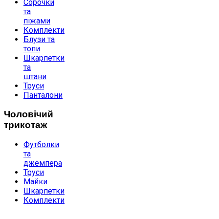
Сорочки
та
піжами
Комплекти
Блузи та
топи
Шкарпетки
та
штани
Труси
Панталони
Чоловічий
трикотаж
Футболки
та
джемпера
Труси
Майки
Шкарпетки
Комплекти
ДОПОМОГА