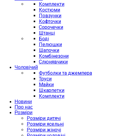
Комплекти
Костюми
Повзунки
Кофточки
Сорочечки
Штанці
Боді
Пелюшки
Шапочки
Комбінезони
Слюнявчики
Чоловічий
Футболки та джемпера
Труси
Майки
Шкарпетки
Комплекти
Новини
Про нас
Розміри
Розміри дитячі
Розміри ясельні
Розміри жіночі
Розміри чоловічі