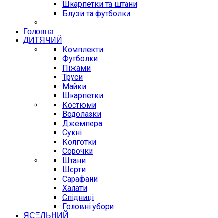
Шкарпетки та штани
Блузи та футболки
Головна
ДИТЯЧИЙ
Комплекти
Футболки
Піжами
Труси
Майки
Шкарпетки
Костюми
Водолазки
Джемпера
Сукні
Колготки
Сорочки
Штани
Шорти
Сарафани
Халати
Спідниці
Головні убори
ЯСЕЛЬНИЙ