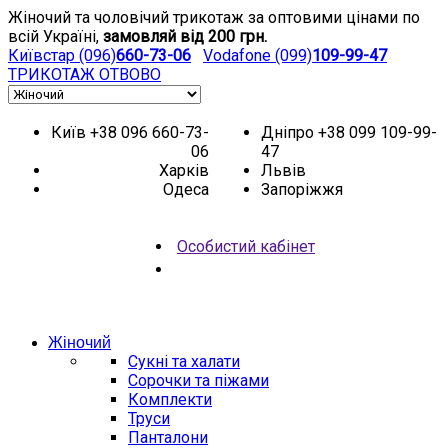
Жіночий та чоловічий трикотаж за оптовими цінами по
всій Україні,
замовляй від 200 грн.
Київстар (096)
660-73-06
Vodafone (099)
109-99-47
ТРИКОТАЖ
ОТВОВО
Київ
+38 096 660-73-
Дніпро
+38 099 109-99-
06
47
Харків
Львів
Одеса
Запоріжжя
Особистий кабінет
НОВИНКИ
АКЦІЯ
Жіночий
Сукні та халати
Сорочки та піжами
Комплекти
Труси
Панталони