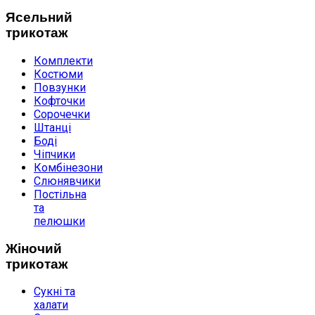
Ясельний
трикотаж
Комплекти
Костюми
Повзунки
Кофточки
Сорочечки
Штанці
Боді
Чіпчики
Комбінезони
Слюнявчики
Постільна
та
пелюшки
Жіночий
трикотаж
Сукні та
халати