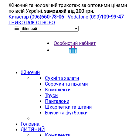
Жіночий та чоловічий трикотаж за оптовими цінами
по всій Україні,
замовляй від 200 грн.
Київстар (096)
660-73-06
Vodafone (099)
109-99-47
ТРИКОТАЖ
ОТВОВО
Особистий кабінет
НОВИНКИ
АКЦІЯ
Жіночий
Сукні та халати
Сорочки та піжами
Комплекти
Труси
Панталони
Шкарпетки та штани
Блузи та футболки
Головна
ДИТЯЧИЙ
Комплекти