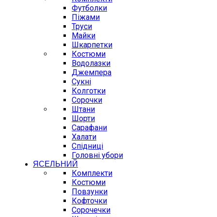
Футболки
Піжами
Труси
Майки
Шкарпетки
Костюми
Водолазки
Джемпера
Сукні
Колготки
Сорочки
Штани
Шорти
Сарафани
Халати
Спідниці
Головні убори
ЯСЕЛЬНИЙ
Комплекти
Костюми
Повзунки
Кофточки
Сорочечки