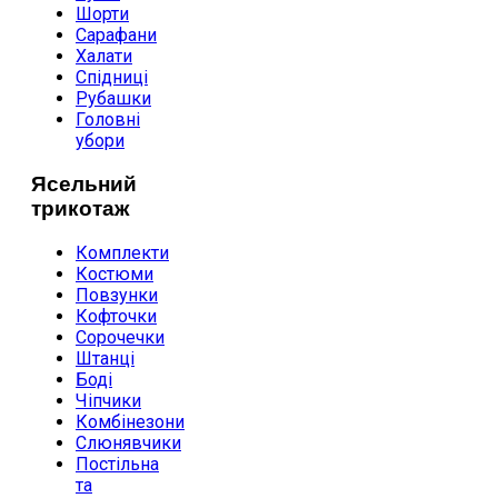
Шорти
Сарафани
Халати
Спідниці
Рубашки
Головні
убори
Ясельний
трикотаж
Комплекти
Костюми
Повзунки
Кофточки
Сорочечки
Штанці
Боді
Чіпчики
Комбінезони
Слюнявчики
Постільна
та