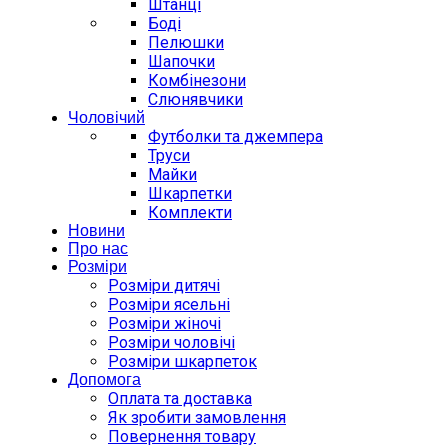
Штанці
Боді
Пелюшки
Шапочки
Комбінезони
Слюнявчики
Чоловічий
Футболки та джемпера
Труси
Майки
Шкарпетки
Комплекти
Новини
Про нас
Розміри
Розміри дитячі
Розміри ясельні
Розміри жіночі
Розміри чоловічі
Розміри шкарпеток
Допомога
Оплата та доставка
Як зробити замовлення
Повернення товару