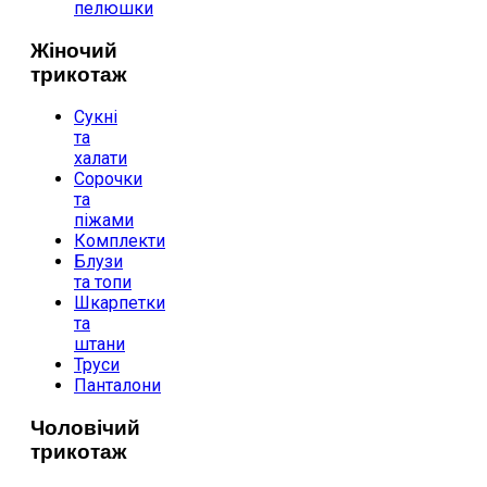
пелюшки
Жіночий
трикотаж
Сукні
та
халати
Сорочки
та
піжами
Комплекти
Блузи
та топи
Шкарпетки
та
штани
Труси
Панталони
Чоловічий
трикотаж