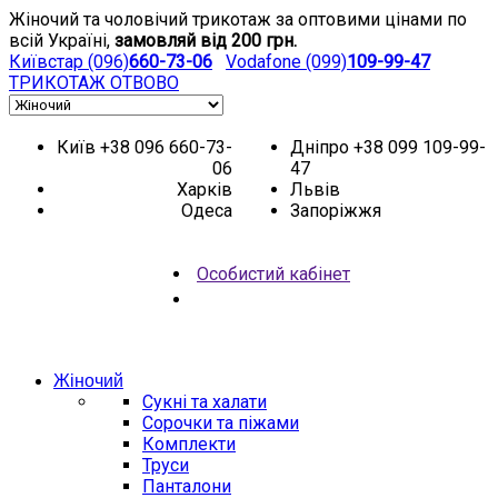
Жіночий та чоловічий трикотаж за оптовими цінами по
всій Україні,
замовляй від 200 грн.
Київстар (096)
660-73-06
Vodafone (099)
109-99-47
ТРИКОТАЖ
ОТВОВО
Київ
+38 096 660-73-
Дніпро
+38 099 109-99-
06
47
Харків
Львів
Одеса
Запоріжжя
Особистий кабінет
НОВИНКИ
АКЦІЯ
Жіночий
Сукні та халати
Сорочки та піжами
Комплекти
Труси
Панталони