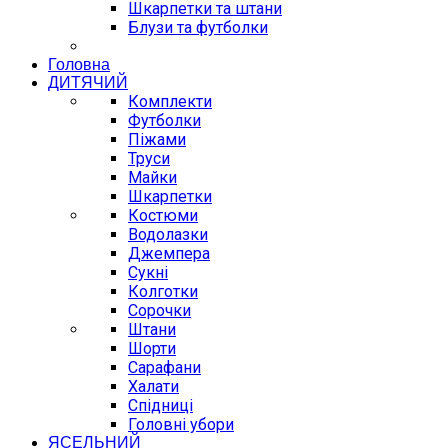
Шкарпетки та штани
Блузи та футболки
Головна
ДИТЯЧИЙ
Комплекти
Футболки
Піжами
Труси
Майки
Шкарпетки
Костюми
Водолазки
Джемпера
Сукні
Колготки
Сорочки
Штани
Шорти
Сарафани
Халати
Спідниці
Головні убори
ЯСЕЛЬНИЙ