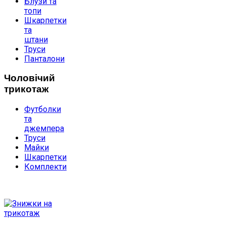
Блузи та
топи
Шкарпетки
та
штани
Труси
Панталони
Чоловічий
трикотаж
Футболки
та
джемпера
Труси
Майки
Шкарпетки
Комплекти
ДОПОМОГА
ПОКУПЦЮ