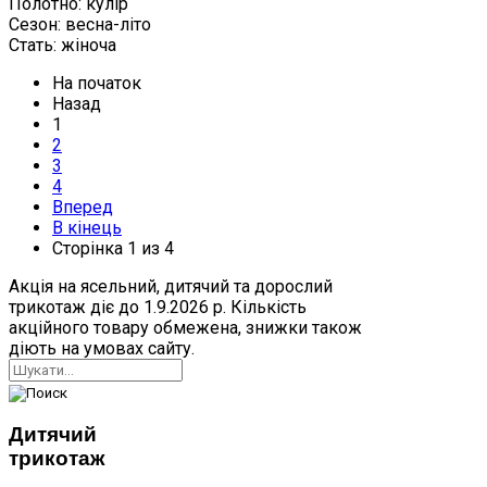
Полотно:
кулір
Сезон:
весна-літо
Стать:
жіноча
На початок
Назад
1
2
3
4
Вперед
В кінець
Сторінка 1 из 4
Акція на ясельний, дитячий та дорослий
трикотаж діє до 1.9.2026 р. Кількість
акційного товару обмежена, знижки також
діють на умовах сайту.
Дитячий
трикотаж