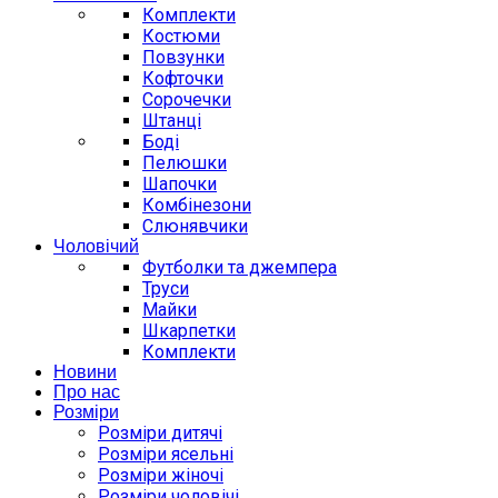
Комплекти
Костюми
Повзунки
Кофточки
Сорочечки
Штанці
Боді
Пелюшки
Шапочки
Комбінезони
Слюнявчики
Чоловічий
Футболки та джемпера
Труси
Майки
Шкарпетки
Комплекти
Новини
Про нас
Розміри
Розміри дитячі
Розміри ясельні
Розміри жіночі
Розміри чоловічі