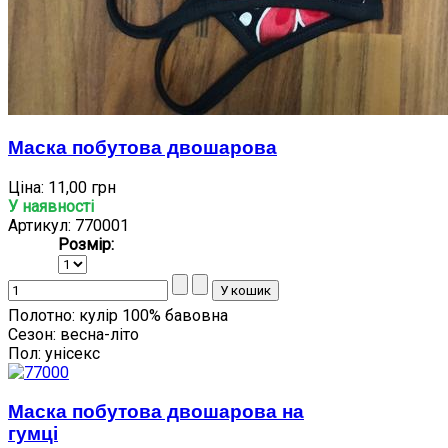
Маска побутова двошарова
Ціна:
11,00 грн
У наявності
Артикул: 770001
Розмір:
Полотно:
кулір 100% бавовна
Сезон:
весна-літо
Пол:
унісекс
Маска побутова двошарова на
гумці