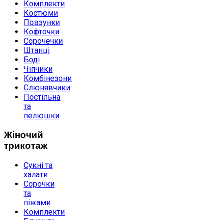
Комплекти
Костюми
Повзунки
Кофточки
Сорочечки
Штанці
Боді
Чіпчики
Комбінезони
Слюнявчики
Постільна
та
пелюшки
Жіночий
трикотаж
Сукні та
халати
Сорочки
та
піжами
Комплекти