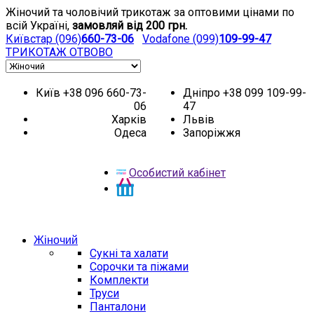
Жіночий та чоловічий трикотаж за оптовими цінами по
всій Україні,
замовляй від 200 грн.
Київстар (096)
660-73-06
Vodafone (099)
109-99-47
ТРИКОТАЖ
ОТВОВО
Київ
+38 096 660-73-
Дніпро
+38 099 109-99-
06
47
Харків
Львів
Одеса
Запоріжжя
Особистий кабінет
НОВИНКИ
АКЦІЯ
Жіночий
Сукні та халати
Сорочки та піжами
Комплекти
Труси
Панталони