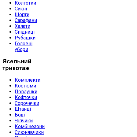
Колготки
Сукні
Шорти
Сарафани
Халати
Спідниці
Рубашки
Головні
убори
Ясельний
трикотаж
Комплекти
Костюми
Повзунки
Кофточки
Сорочечки
Штанці
Боді
Чіпчики
Комбінезони
Слюнявчики