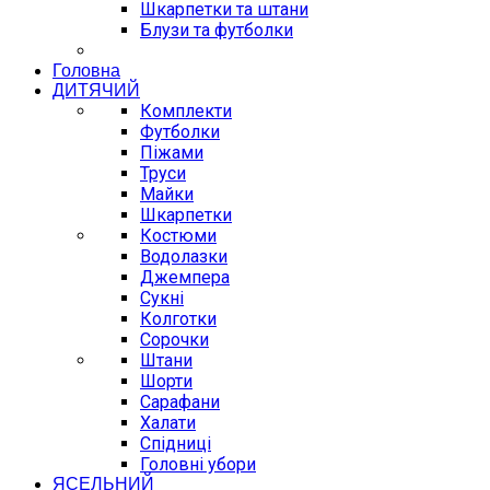
Шкарпетки та штани
Блузи та футболки
Головна
ДИТЯЧИЙ
Комплекти
Футболки
Піжами
Труси
Майки
Шкарпетки
Костюми
Водолазки
Джемпера
Сукні
Колготки
Сорочки
Штани
Шорти
Сарафани
Халати
Спідниці
Головні убори
ЯСЕЛЬНИЙ