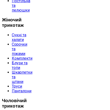
Постільна
та
пелюшки
Жіночий
трикотаж
Сукні та
халати
Сорочки
та
піжами
Комплекти
Блузи та
топи
Шкарпетки
та
штани
Труси
Панталони
Чоловічий
трикотаж