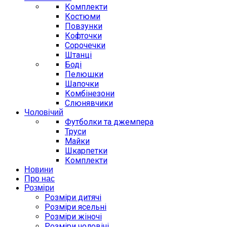
Комплекти
Костюми
Повзунки
Кофточки
Сорочечки
Штанці
Боді
Пелюшки
Шапочки
Комбінезони
Слюнявчики
Чоловічий
Футболки та джемпера
Труси
Майки
Шкарпетки
Комплекти
Новини
Про нас
Розміри
Розміри дитячі
Розміри ясельні
Розміри жіночі
Розміри чоловічі