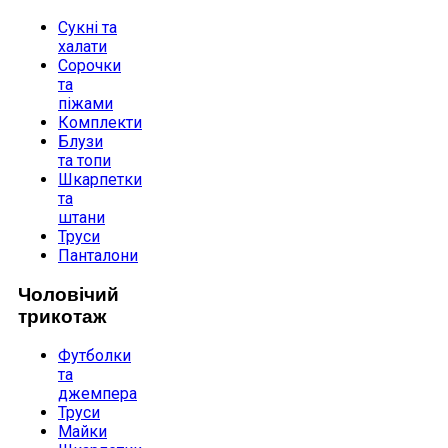
Сукні та
халати
Сорочки
та
піжами
Комплекти
Блузи
та топи
Шкарпетки
та
штани
Труси
Панталони
Чоловічий
трикотаж
Футболки
та
джемпера
Труси
Майки