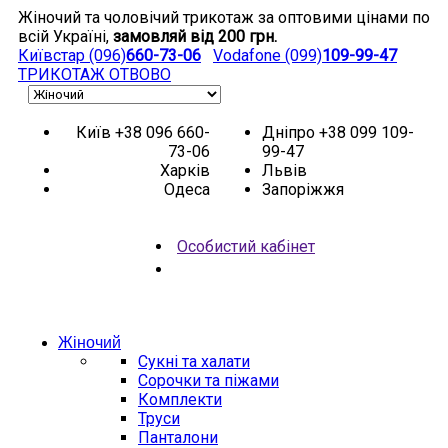
Жіночий та чоловічий трикотаж за оптовими цінами по
всій Україні,
замовляй від 200 грн.
Київстар (096)
660-73-06
Vodafone (099)
109-99-47
ТРИКОТАЖ
ОТВОВО
Київ
+38 096 660-
Дніпро
+38 099 109-
73-06
99-47
Харків
Львів
Одеса
Запоріжжя
Особистий кабінет
НОВИНКИ
АКЦІЯ
Жіночий
Сукні та халати
Сорочки та піжами
Комплекти
Труси
Панталони