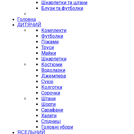
Шкарпетки та штани
Блузи та футболки
Головна
ДИТЯЧИЙ
Комплекти
Футболки
Піжами
Труси
Майки
Шкарпетки
Костюми
Водолазки
Джемпера
Сукні
Колготки
Сорочки
Штани
Шорти
Сарафани
Халати
Спідниці
Головні убори
ЯСЕЛЬНИЙ