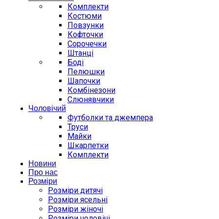
Комплекти
Костюми
Повзунки
Кофточки
Сорочечки
Штанці
Боді
Пелюшки
Шапочки
Комбінезони
Слюнявчики
Чоловічий
Футболки та джемпера
Труси
Майки
Шкарпетки
Комплекти
Новини
Про нас
Розміри
Розміри дитячі
Розміри ясельні
Розміри жіночі
Розміри чоловічі