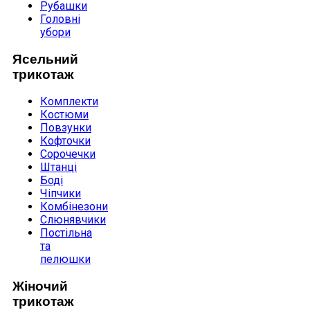
Рубашки
Головні
убори
Ясельний
трикотаж
Комплекти
Костюми
Повзунки
Кофточки
Сорочечки
Штанці
Боді
Чіпчики
Комбінезони
Слюнявчики
Постільна
та
пелюшки
Жіночий
трикотаж