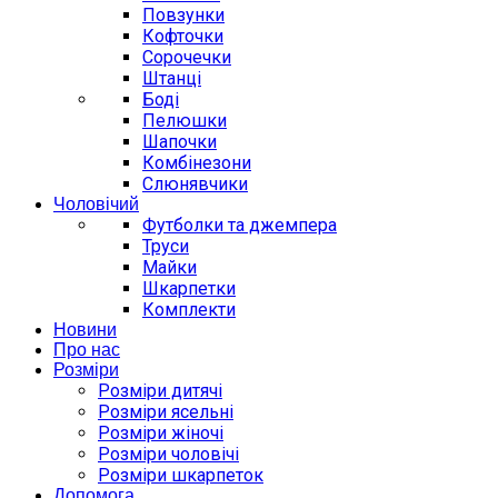
Повзунки
Кофточки
Сорочечки
Штанці
Боді
Пелюшки
Шапочки
Комбінезони
Слюнявчики
Чоловічий
Футболки та джемпера
Труси
Майки
Шкарпетки
Комплекти
Новини
Про нас
Розміри
Розміри дитячі
Розміри ясельні
Розміри жіночі
Розміри чоловічі
Розміри шкарпеток
Допомога