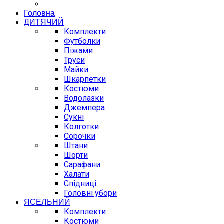
Головна
ДИТЯЧИЙ
Комплекти
Футболки
Піжами
Труси
Майки
Шкарпетки
Костюми
Водолазки
Джемпера
Сукні
Колготки
Сорочки
Штани
Шорти
Сарафани
Халати
Спідниці
Головні убори
ЯСЕЛЬНИЙ
Комплекти
Костюми